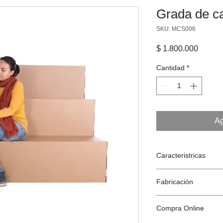
Grada de ca
SKU: MCS006
Precio
$ 1.800.000
Cantidad
*
Ag
Caracteristricas
Dimensiones: 120
Fabricación
de fondo.
Peso: 40 kg
Diseñado en Espa
Se entrega desmo
Compra Online
Colombia por RE
Compuesto por pi
Fabricación digita