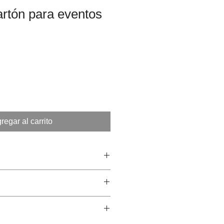
rtón para eventos
regar al carrito
 cm alto x 180 cm ancho x 125 cm
ña por Cartonlab y producido en
ntado en paquete plano.
+D.
ezas que encajan entre sí
l con plotter de corte. Acabado en