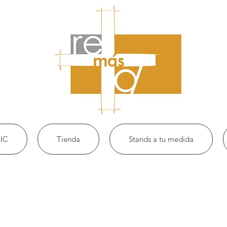
IC
Tienda
Stands a tu medida