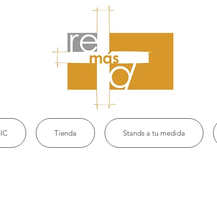
IC
Tienda
Stands a tu medida