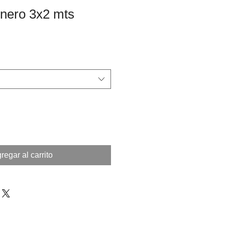
inero 3x2 mts
regar al carrito