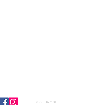
© 2019 by re+d.