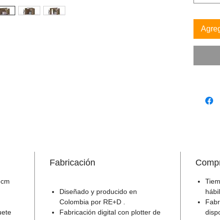
todo tip
tótem. 
Agreg
aúna la 
la de ex
corporat
totalmen
transpor
amplio 
desde la
repizas 
modelo 
opcione
logotipo
Fabricación
Compr
 cm
Tiem
Diseñado y producido en
hábi
Colombia por RE+D .
Fabr
uete
Fabricación digital con plotter de
disp