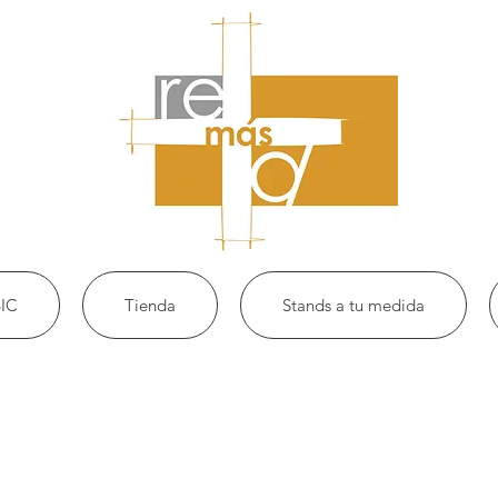
IC
Tienda
Stands a tu medida