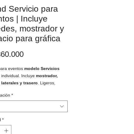
d Servicio para
tos | Incluye
des, mostrador y
cio para gráfica
Precio
860.000
para eventos
modelo Servicios
individual. Incluye
mostrador,
laterales y trasero
. Ligeros,
tes, fáciles de montar y transportar.
ración
*
ados básicos disponibles son
atural kraft y blanco. Se entregan
dos con todas las piezas incluidas
aquete plano. Desmontables y
d
*
ables. Perfectos para ferias de
, y para promocionar productos de